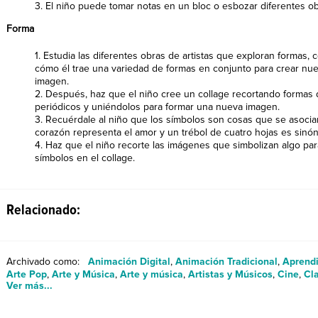
3. El niño puede tomar notas en un bloc o esbozar diferentes ob
Forma
1. Estudia las diferentes obras de artistas que exploran formas
cómo él trae una variedad de formas en conjunto para crear nu
imagen.
2. Después, haz que el niño cree un collage recortando formas d
periódicos y uniéndolos para formar una nueva imagen.
3. Recuérdale al niño que los símbolos son cosas que se asocian
corazón representa el amor y un trébol de cuatro hojas es sinó
4. Haz que el niño recorte las imágenes que simbolizan algo para
símbolos en el collage.
Relacionado:
Archivado como:
Animación Digital
,
Animación Tradicional
,
Aprendi
Arte Pop
,
Arte y Música
,
Arte y música
,
Artistas y Músicos
,
Cine
,
Cl
Ver más...