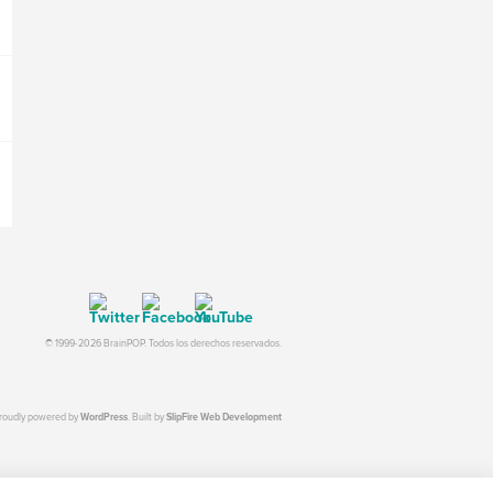
© 1999-2026 BrainPOP. Todos los derechos reservados.
proudly powered by
WordPress
. Built by
SlipFire Web Development