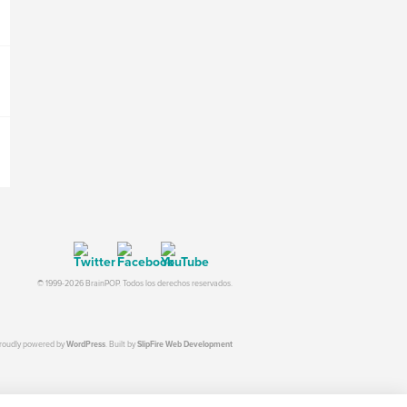
© 1999-2026 BrainPOP. Todos los derechos reservados.
proudly powered by
WordPress
. Built by
SlipFire Web Development