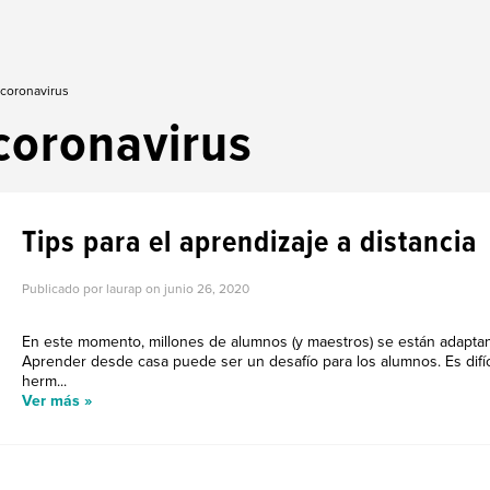
 coronavirus
coronavirus
Tips para el aprendizaje a distancia
Publicado por laurap on
junio 26, 2020
En este momento, millones de alumnos (y maestros) se están adaptand
Aprender desde casa puede ser un desafío para los alumnos. Es difíci
herm...
Ver más »
CONOCE LAS HERRAMIENTAS 