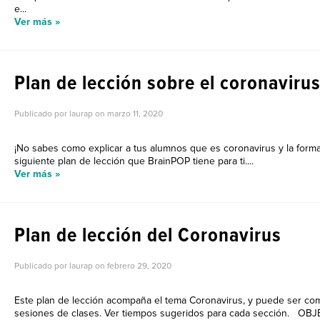
e...
Ver más »
Plan de lección sobre el coronaviru
Publicado por laurap on
marzo 11, 2020
¡No sabes como explicar a tus alumnos que es coronavirus y la forma
siguiente plan de lección que BrainPOP tiene para ti....
Ver más »
Plan de lección del Coronavirus
Publicado por laurap on
febrero 29, 2020
Este plan de lección acompaña el tema Coronavirus, y puede ser comp
sesiones de clases. Ver tiempos sugeridos para cada sección. OBJE