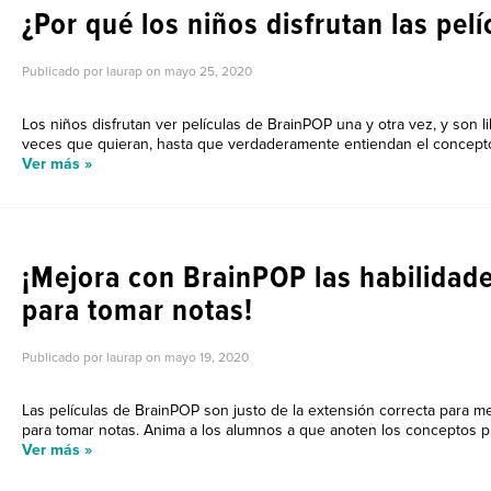
¿Por qué los niños disfrutan las pel
Publicado por laurap on
mayo 25, 2020
Los niños disfrutan ver películas de BrainPOP una y otra vez, y son l
veces que quieran, hasta que verdaderamente entiendan el concepto. 
Ver más »
TIPS PARA MAESTR
¡Mejora con BrainPOP las habilidad
para tomar notas!
Publicado por laurap on
mayo 19, 2020
Las películas de BrainPOP son justo de la extensión correcta para me
para tomar notas. Anima a los alumnos a que anoten los conceptos pri
Ver más »