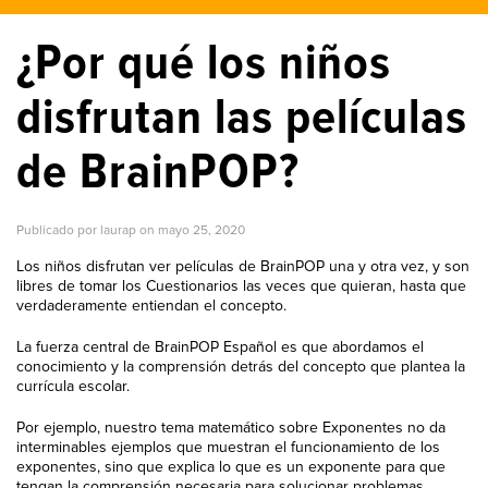
¿Por qué los niños
disfrutan las películas
de BrainPOP?
Publicado por laurap on
mayo 25, 2020
Los
niños disfrutan ver
películas
de
BrainPOP
una y otra vez, y
son
libres de
tomar
los
Cuestionarios
las
veces que quieran, hasta que
verdaderamente entiendan el concepto.
La fuerza central de
BrainPOP
Español es que abordamos el
conocimiento y la comprensión detrás del concepto que plantea la
currícula escolar.
Por ejemplo, nuestro tema matemático sobre Exponentes no da
interminables ejemplos que muestran el funcionamiento de
los
exponentes, sino que explica lo que es un exponente
para
que
tengan la comprensión necesaria
para
solucionar problemas