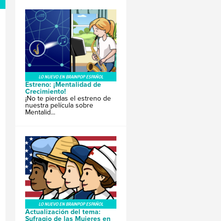
LO NUEVO EN BRAINPOP ESPAÑOL
Estreno: ¡Mentalidad de
Crecimiento!
¡No te pierdas el estreno de
nuestra película sobre
Mentalid...
LO NUEVO EN BRAINPOP ESPAÑOL
Actualización del tema:
Sufragio de las Mujeres en