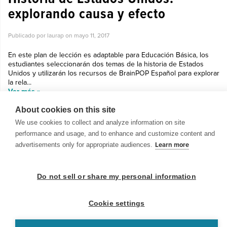
explorando causa y efecto
Publicado por laurap on
mayo 11, 2017
En este plan de lección es adaptable para Educación Básica, los
estudiantes seleccionarán dos temas de la historia de Estados
Unidos y utilizarán los recursos de BrainPOP Español para explorar
la rela...
Ver más »
About cookies on this site
We use cookies to collect and analyze information on site
performance and usage, and to enhance and customize content and
advertisements only for appropriate audiences.
Learn more
© 1999-2026 BrainPOP. Todos los derechos reservados.
Do not sell or share my personal information
Cookie settings
BrainPOP Maestros is proudly powered by
WordPress
. Built by
SlipFire Web Development