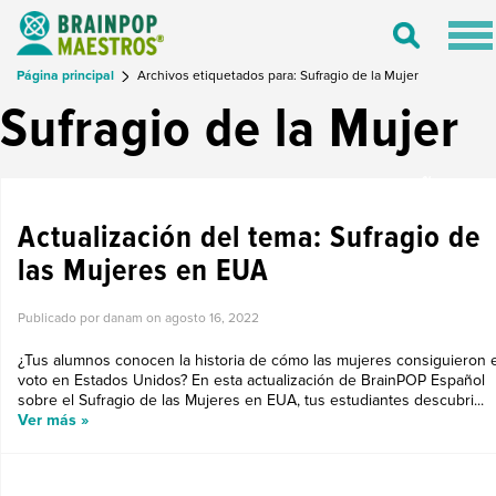
Tog
Toggle
nav
Search
Página principal
Archivos etiquetados para: Sufragio de la Mujer
Sufragio de la Mujer
LO NUEVO EN BRAINPOP ESPAÑOL
Actualización del tema: Sufragio de
las Mujeres en EUA
Publicado por danam on
agosto 16, 2022
¿Tus alumnos conocen la historia de cómo las mujeres consiguieron e
voto en Estados Unidos? En esta actualización de BrainPOP Español
sobre el Sufragio de las Mujeres en EUA, tus estudiantes descubri...
Ver más »
PARA REFLEXIONAR