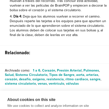
muevan a través del recorrido. Tras concluir esta actividad,
vuelvan a ver las películas de BrainPOP y empiecen a decorar la
bolsa sobre el corazón y el sistema circulatorio.
Día 4:
Deja que los alumnos vuelvan a recorrer el camino.
Después reparte las tarjetas a los equipos para que apunten un
enunciado de lo que aprendieron sobre el sistema circulatorio.
Los alumnos deben de colocar sus tarjetas en sus bolsas y, al
final de la clase, deben de leerlas en voz alta.
Relacionado:
Archivado como:
1 a 6
,
Corazón
,
Presión Arterial
,
Pulmones
,
Salud
,
Sistema Circulatorio
,
Tipos de Sangre
,
aorta
,
arterias
,
corazón
,
desafío
,
oxígeno
,
resistencia
,
ritmo cardiaco
,
sangre
,
sistema circulatorio
,
venas
,
ventrículo
,
válvulas
Compartir
About cookies on this site
We use cookies to collect and analyze information on site