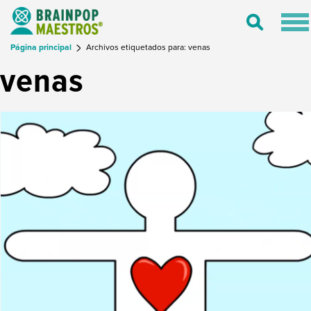
Tog
Toggle
nav
Search
Página principal
Archivos etiquetados para: venas
venas