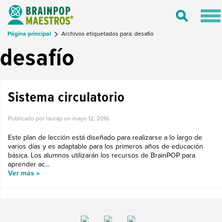
Tog
Toggle
nav
Search
Página principal
Archivos etiquetados para: desafío
desafío
Sistema circulatorio
Publicado por laurap on
mayo 12, 2016
Este plan de lección está diseñado para realizarse a lo largo de
varios días y es adaptable para los primeros años de educación
básica. Los alumnos utilizarán los recursos de BrainPOP para
aprender ac...
Ver más »