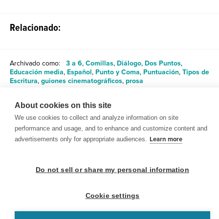
Relacionado:
Archivado como:
3 a 6
,
Comillas
,
Diálogo
,
Dos Puntos
,
Educación media
,
Español
,
Punto y Coma
,
Puntuación
,
Tipos de
Escritura
,
guiones cinematográficos
,
prosa
About cookies on this site
Compartir
We use cookies to collect and analyze information on site
performance and usage, and to enhance and customize content and
advertisements only for appropriate audiences.
Learn more
Do not sell or share my personal information
© 1999-2026 BrainPOP. Todos los derechos reservados.
Cookie settings
BrainPOP Maestros is proudly powered by
WordPress
. Built by
SlipFire Web Development