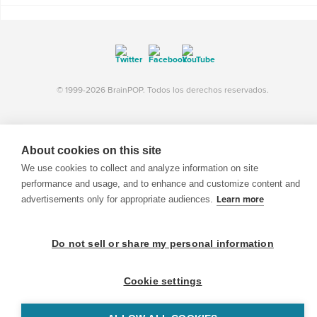
© 1999-2026 BrainPOP. Todos los derechos reservados.
About cookies on this site
BrainPOP Maestros is proudly powered by
WordPress
. Built by
SlipFire Web Development
We use cookies to collect and analyze information on site
performance and usage, and to enhance and customize content and
advertisements only for appropriate audiences.
Learn more
Do not sell or share my personal information
Cookie settings