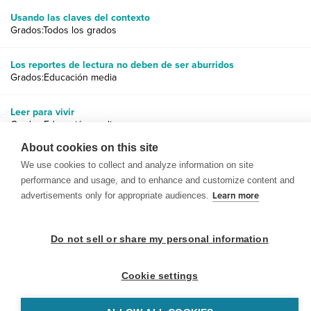
Usando las claves del contexto
Grados:Todos los grados
Los reportes de lectura no deben de ser aburridos
Grados:Educación media
Leer para vivir
Grados:Educación media
About cookies on this site
We use cookies to collect and analyze information on site
performance and usage, and to enhance and customize content and
advertisements only for appropriate audiences.
Learn more
© 1999-2026 BrainPOP. Todos los derechos reservados.
Do not sell or share my personal information
Cookie settings
BrainPOP Maestros is proudly powered by
WordPress
. Built by
SlipFire Web Development