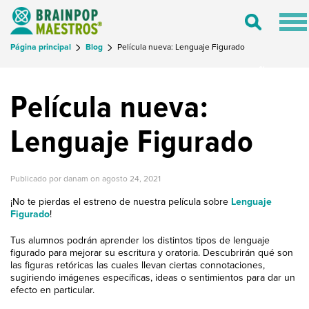
Tog
Toggle
nav
Search
Página principal
Blog
Película nueva: Lenguaje Figurado
LO NUEVO EN BRAINPOP ESPAÑOL
Película nueva:
Lenguaje Figurado
Publicado por danam on
agosto 24, 2021
¡No te pierdas el estreno de nuestra película sobre
Lenguaje
Figurado
!
Tus alumnos podrán aprender los distintos tipos de lenguaje
figurado para mejorar su escritura y oratoria. Descubrirán qué son
las figuras retóricas las cuales llevan ciertas connotaciones,
sugiriendo imágenes específicas, ideas o sentimientos para dar un
efecto en particular.