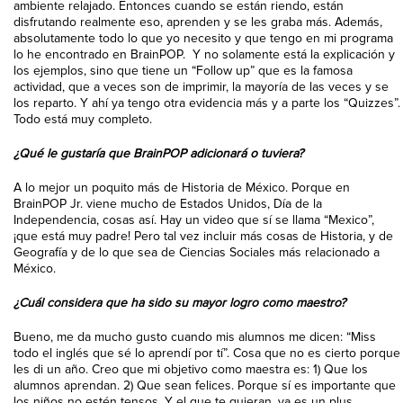
ambiente relajado. Entonces cuando se están riendo, están
disfrutando realmente eso, aprenden y se les graba más.
Además,
absolutamente todo lo que yo necesito y que tengo en mi programa
lo he encontrado en BrainPOP.
Y no solamente está la explicación y
los ejemplos, sino que tiene un “Follow up” que es la famosa
actividad, que a veces son de imprimir, la mayoría de las veces y se
los reparto. Y ahí ya tengo otra evidencia más y a parte los “Quizzes”.
Todo está muy completo.
¿Qué le gustaría que BrainPOP adicionará o tuviera?
A lo mejor un poquito más de Historia de México. Porque en
BrainPOP Jr. viene mucho de Estados Unidos, Día de la
Independencia, cosas así. Hay un video que sí se llama “Mexico”,
¡que está muy padre! Pero tal vez incluir más cosas de Historia, y de
Geografía y de lo que sea de Ciencias Sociales más relacionado a
México.
¿Cuál considera que ha sido su mayor logro como maestro?
Bueno, me da mucho gusto cuando mis alumnos me dicen: “Miss
todo el inglés que sé lo aprendí por tí”. Cosa que no es cierto porque
les di un año. Creo que mi objetivo como maestra es: 1) Que los
alumnos aprendan. 2) Que sean felices. Porque sí es importante que
los niños no estén tensos. Y el que te quieran, ya es un plus.