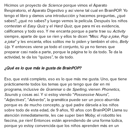
Hicimos un proyecto de
Science
porque vimos el Aparato
Respiratorio, el Aparato Digestivo y así viene tal cual en BrainPOP. Y
o
tengo el libro y damos una introducción y hacemos preguntas, ¿qué
sabes?, ¿qué no sabes? y luego vemos la película. Después los niños
contestan el
Easy Quiz
y el
Hard Quiz
, que para mí es evidencia,
calificamos y todo eso. Y me encanta porque a parte trae su
Activity
siempre, aparte de que se ríen y ellos te dicen “Miss:
Pop a joke, Pop
a joke
” y les encanta, ellos solitos me lo piden y también el otro,
Belly
Up
. Y entonces viene ya todo el conjunto, tú ya no tienes que
preparar casi nada a parte, porque la página te lo da todo. Te da la
actividad, te da los “quizes”, te da todo.
¿Qué es lo que más le gusta de BrainPOP?
Eso, que está completo, eso es lo que más me gusta. Uno, que tiene
prácticamente todos los temas que yo tengo que dar en mi
programa, inclusive de
Grammar
o de
Spelling
, vienen
Phonetics,
Sounds
y cosas así. Y si estoy viendo “
Possessive Nouns
”,
“
Adjectives
”, “
Adverbs
”, la gramática puede ser un poco aburrida
porque es de mucho concepto, ¡y qué padre dársela a los niños
sobre todo de esta edad, de 9 años, 10 años con BrainPOP! Llama su
atención inmediatamente, les cae super bien Moby; el robotito les
fascina, ¡se ríen! Entonces están aprendiendo de una forma lúdica,
porque yo estoy convencida que los niños aprenden más en un