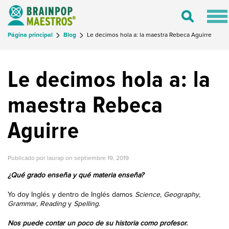
Tog
Toggle
nav
Search
Página principal
Blog
Le decimos hola a: la maestra Rebeca Aguirre
¡MAESTROS QUE USAN BRAINPOP!
Le decimos hola a: la
maestra Rebeca
Aguirre
Publicado por laurap on
septiembre 19, 2019
¿Qué grado enseña y qué materia enseña?
Yo doy Inglés y dentro de Inglés damos
Science
,
Geography
,
Grammar
,
Reading
y
Spelling
.
Nos puede contar un poco de su historia como profesor.