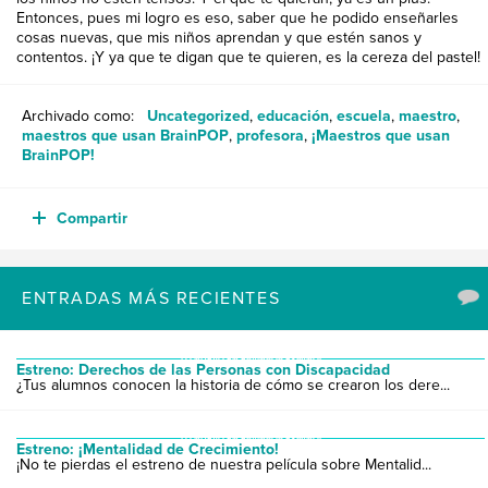
Entonces, pues mi logro es eso, saber que he podido enseñarles
cosas nuevas, que mis niños aprendan y que estén sanos y
contentos. ¡Y ya que te digan que te quieren, es la cereza del pastel!
Archivado como:
Uncategorized
,
educación
,
escuela
,
maestro
,
maestros que usan BrainPOP
,
profesora
,
¡Maestros que usan
BrainPOP!
Compartir
ENTRADAS MÁS RECIENTES
LO NUEVO EN BRAINPOP ESPAÑOL
Estreno: Derechos de las Personas con Discapacidad
¿Tus alumnos conocen la historia de cómo se crearon los dere...
LO NUEVO EN BRAINPOP ESPAÑOL
Estreno: ¡Mentalidad de Crecimiento!
¡No te pierdas el estreno de nuestra película sobre Mentalid...