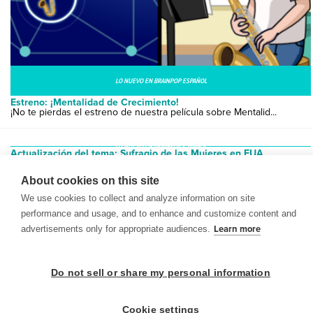
LO NUEVO EN BRAINPOP ESPAÑOL
Estreno: ¡Mentalidad de Crecimiento!
¡No te pierdas el estreno de nuestra película sobre Mentalid...
LO NUEVO EN BRAINPOP ESPAÑOL
Actualización del tema: Sufragio de las Mujeres en EUA
¿Tus alumnos conocen la historia de cómo las mujeres consigu...
About cookies on this site
We use cookies to collect and analyze information on site
performance and usage, and to enhance and customize content and
advertisements only for appropriate audiences.
Learn more
© 1999-2026 BrainPOP. Todos los derechos reservados.
Do not sell or share my personal information
Cookie settings