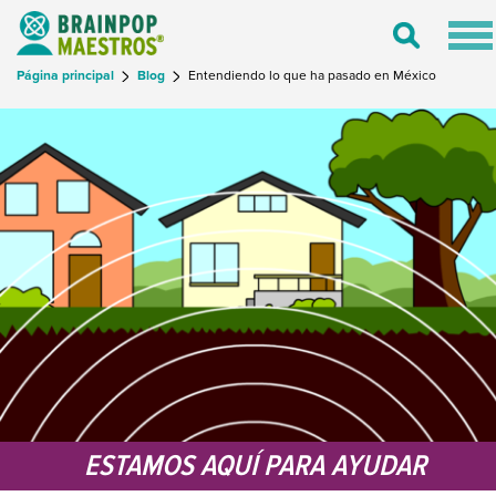
Tog
Toggle
nav
Search
Página principal
Blog
Entendiendo lo que ha pasado en México
ESTAMOS AQUÍ PARA AYUDAR