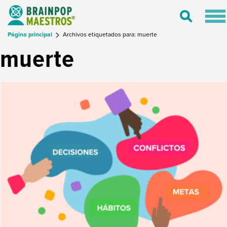
Tog
Toggle
nav
Search
Página principal
Archivos etiquetados para: muerte
muerte