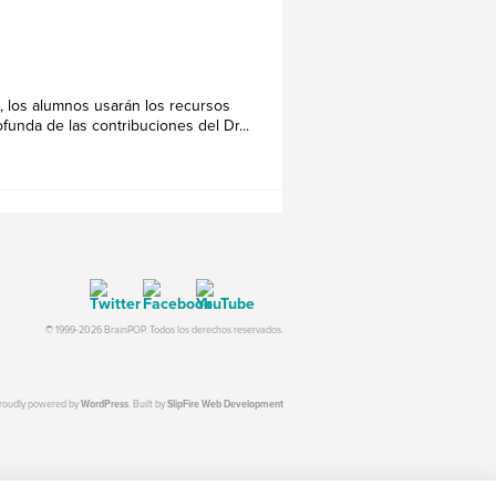
, los alumnos usarán los recursos
unda de las contribuciones del Dr...
© 1999-2026 BrainPOP. Todos los derechos reservados.
proudly powered by
WordPress
. Built by
SlipFire Web Development