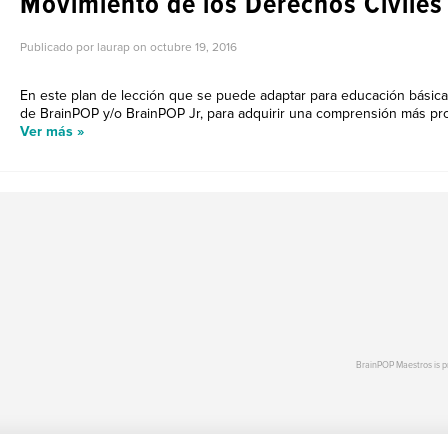
Movimiento de los Derechos Civiles
Publicado por laurap on
octubre 19, 2016
En este plan de lección que se puede adaptar para educación básica
de BrainPOP y/o BrainPOP Jr, para adquirir una comprensión más prof
Ver más »
BrainPOP Maestros is 