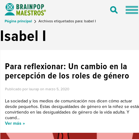
Tog
Toggle
nav
Search
Página principal
Archivos etiquetados para: Isabel I
Isabel I
PARA REFLEXIONAR
Para reflexionar: Un cambio en la
percepción de los roles de género
Publicado por laurap on
marzo 5, 2020
La sociedad y los medios de comunicación nos dicen cómo actuar
desde pequeños. Estas desigualdades de género en la niñez se está
convirtiendo en las desigualdades de género de la vida adulta. Y
cuand...
Ver más »