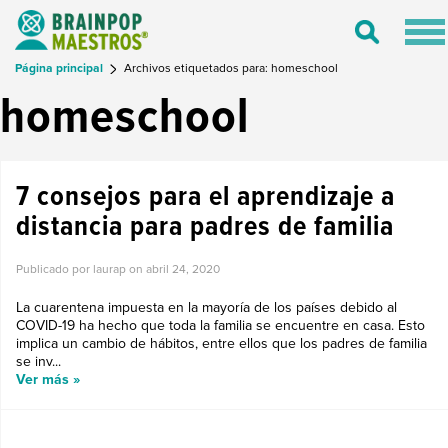
Tog
Toggle
nav
Search
Página principal
Archivos etiquetados para: homeschool
homeschool
7 consejos para el aprendizaje a
distancia para padres de familia
Publicado por laurap on
abril 24, 2020
La cuarentena impuesta en la mayoría de los países debido al
COVID-19 ha hecho que toda la familia se encuentre en casa. Esto
implica un cambio de hábitos, entre ellos que los padres de familia
se inv...
Ver más »
TIPS PARA PADRES DE FAMILIA