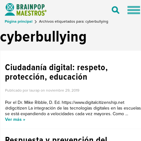
Tog
Toggle
nav
Search
Página principal
Archivos etiquetados para: cyberbullying
cyberbullying
BLOGGER INVITADO
Ciudadanía digital: respeto,
protección, educación
Publicado por laurap on
noviembre 29, 2019
Por el Dr. Mike Ribble, D. Ed. https://www.digitalcitizenship.net
@digcitizen La integración de las tecnologías digitales en las escuelas
se está expandiendo a velocidades cada vez mayores. Como ...
Ver más »
Respuesta y prevención del