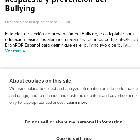
Bullying
Publicado por laurap on
agosto 16, 2016
Este plan de lección de prevención del Bullying, es adaptable para
educación básica, los alumnos usarán los recursos de BrainPOP Jr. y
BrainPOP Español para definir qué es el bullying (y/o ciberbullyi...
Ver más »
About cookies on this site
We use cookies to collect and analyze information on site performance
and usage, and to enhance and customize content and advertisements
© 1999-2026 BrainPOP. Todos los derechos reservados.
only for appropriate audiences.
Learn more
Do not sell or share my personal information
BrainPOP Maestros is proudly powered by
WordPress
. Built by
SlipFire Web Development
Cookie settings