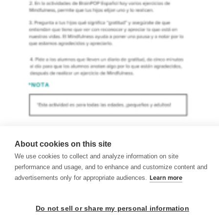
Plan de lección de mindfulness para padres de familia
El siguiente plan de lección te dice como llevar a cabo el m...
About cookies on this site
We use cookies to collect and analyze information on site
performance and usage, and to enhance and customize content and
advertisements only for appropriate audiences.
Learn more
Do not sell or share my personal information
© 1999-2026 BrainPOP. Todos los derechos reservados.