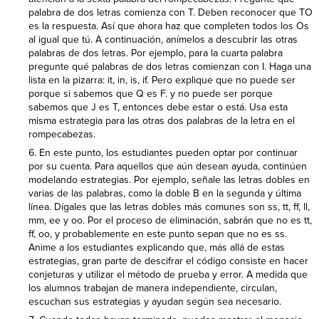
palabra de dos letras comienza con T. Deben reconocer que TO
es la respuesta. Así que ahora haz que completen todos los Os
al igual que tú. A continuación, anímelos a descubrir las otras
palabras de dos letras. Por ejemplo, para la cuarta palabra
pregunte qué palabras de dos letras comienzan con I. Haga una
lista en la pizarra: it, in, is, if. Pero explique que no puede ser
porque si sabemos que Q es F. y no puede ser porque
sabemos que J es T, entonces debe estar o está. Usa esta
misma estrategia para las otras dos palabras de la letra en el
rompecabezas.
En este punto, los estudiantes pueden optar por continuar
por su cuenta. Para aquellos que aún desean ayuda, continúen
modelando estrategias. Por ejemplo, señale las letras dobles en
varias de las palabras, como la doble B en la segunda y última
línea. Dígales que las letras dobles más comunes son ss, tt, ff, ll,
mm, ee y oo. Por el proceso de eliminación, sabrán que no es tt,
ff, oo, y probablemente en este punto sepan que no es ss.
Anime a los estudiantes explicando que, más allá de estas
estrategias, gran parte de descifrar el código consiste en hacer
conjeturas y utilizar el método de prueba y error. A medida que
los alumnos trabajan de manera independiente, circulan,
escuchan sus estrategias y ayudan según sea necesario.