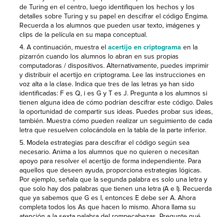
de Turing en el centro, luego identifiquen los hechos y los
detalles sobre Turing y su papel en descifrar el código Engima.
Recuerda a los alumnos que pueden usar texto, imágenes y
clips de la película en su mapa conceptual.
A continuación, muestra el
acertijo en criptograma
en la
pizarrón cuando los alumnos lo abran en sus propias
computadoras / dispositivos. Alternativamente, puedes imprimir
y distribuir el acertijo en criptograma. Lee las instrucciones en
voz alta a la clase. Indica que tres de las letras ya han sido
identificadas: F es Q, i es G y T es J. Pregunta a los alumnos si
tienen alguna idea de cómo podrían descifrar este código. Dales
la oportunidad de compartir sus ideas. Puedes probar sus ideas,
también. Muestra cómo pueden realizar un seguimiento de cada
letra que resuelven colocándola en la tabla de la parte inferior.
Modela estrategias para descifrar el código según sea
necesario. Anima a los alumnos que no quieren o necesitan
apoyo para resolver el acertijo de forma independiente. Para
aquellos que deseen ayuda, proporciona estrategias lógicas.
Por ejemplo, señala que la segunda palabra es solo una letra y
que solo hay dos palabras que tienen una letra (A e I). Recuerda
que ya sabemos que G es I, entonces E debe ser A. Ahora
completa todos los As que hacen lo mismo. Ahora llama su
atención a la sexta palabra del rompecabezas. Pregunte qué