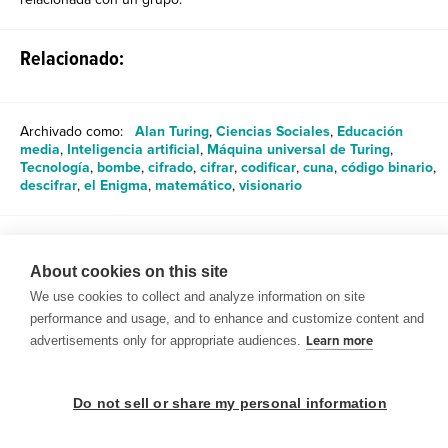
Relacionado:
Archivado como:
Alan Turing
,
Ciencias Sociales
,
Educación
media
,
Inteligencia artificial
,
Máquina universal de Turing
,
Tecnología
,
bombe
,
cifrado
,
cifrar
,
codificar
,
cuna
,
código binario
,
descifrar
,
el Enigma
,
matemático
,
visionario
Compartir
About cookies on this site
We use cookies to collect and analyze information on site
performance and usage, and to enhance and customize content and
advertisements only for appropriate audiences.
Learn more
© 1999-2026 BrainPOP. Todos los derechos reservados.
Do not sell or share my personal information