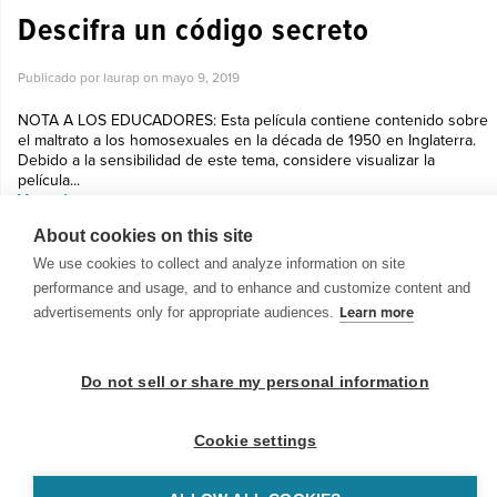
Descifra un código secreto
Publicado por laurap on
mayo 9, 2019
NOTA A LOS EDUCADORES: Esta película contiene contenido sobre
el maltrato a los homosexuales en la década de 1950 en Inglaterra.
Debido a la sensibilidad de este tema, considere visualizar la
película...
Ver más »
About cookies on this site
We use cookies to collect and analyze information on site
performance and usage, and to enhance and customize content and
advertisements only for appropriate audiences.
Learn more
© 1999-2026 BrainPOP. Todos los derechos reservados.
Do not sell or share my personal information
Cookie settings
BrainPOP Maestros is proudly powered by
WordPress
. Built by
SlipFire Web Development