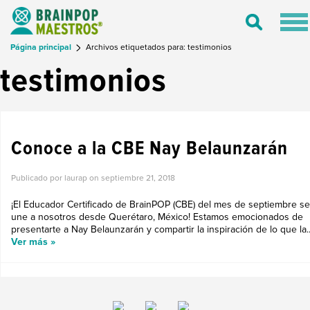
Tog
Toggle
nav
Search
Página principal
Archivos etiquetados para: testimonios
testimonios
CONOCE A UN CBE
Conoce a la CBE Nay Belaunzarán
Publicado por laurap on
septiembre 21, 2018
¡El Educador Certificado de BrainPOP (CBE) del mes de septiembre se
une a nosotros desde Querétaro, México! Estamos emocionados de
presentarte a Nay Belaunzarán y compartir la inspiración de lo que la..
Ver más »