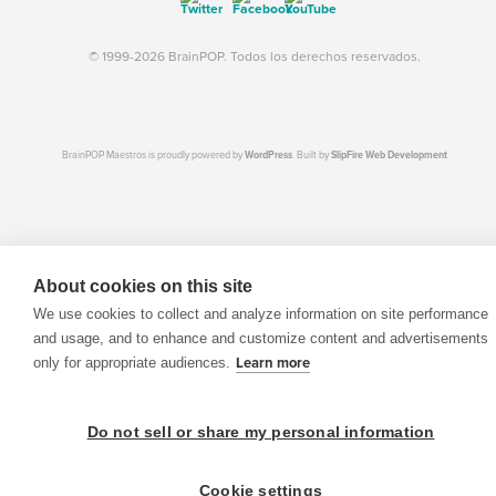
© 1999-2026 BrainPOP. Todos los derechos reservados.
BrainPOP Maestros is proudly powered by
WordPress
. Built by
SlipFire Web Development
About cookies on this site
We use cookies to collect and analyze information on site performance
and usage, and to enhance and customize content and advertisements
only for appropriate audiences.
Learn more
Do not sell or share my personal information
Cookie settings