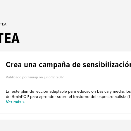
 TEA
TEA
Crea una campaña de sensibilizació
Publicado por laurap on
julio 12, 2017
En este plan de lección adaptable para educación básica y media, lo
de BrainPOP para aprender sobre el trastorno del espectro autista (T
Ver más »