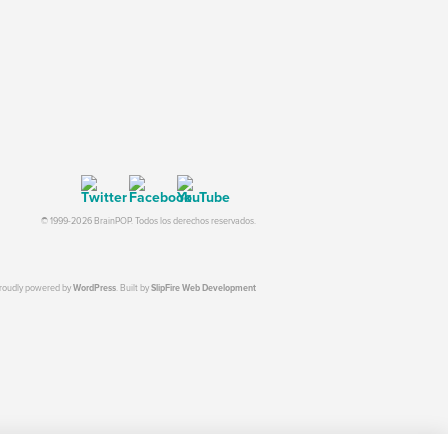
© 1999-2026 BrainPOP. Todos los derechos reservados.
proudly powered by
WordPress
. Built by
SlipFire Web Development