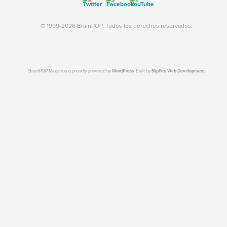
© 1999-2026 BrainPOP. Todos los derechos reservados.
BrainPOP Maestros is proudly powered by
WordPress
. Built by
SlipFire Web Development