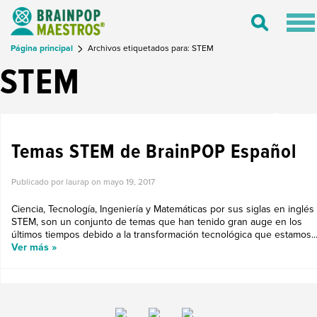
Tog
Toggle
nav
Search
Página principal
Archivos etiquetados para: STEM
STEM
TEMAS STEM Y BRAINPOP ESPAÑOL
Temas STEM de BrainPOP Español
Publicado por laurap on
mayo 19, 2017
Ciencia, Tecnología, Ingeniería y Matemáticas por sus siglas en inglés
STEM, son un conjunto de temas que han tenido gran auge en los
últimos tiempos debido a la transformación tecnológica que estamos..
Ver más »