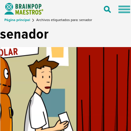
Tog
Toggle
nav
Search
Página principal
Archivos etiquetados para: senador
senador