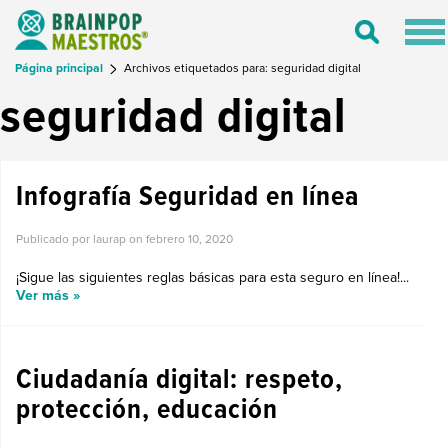
Tog
Toggle
nav
Search
Página principal
Archivos etiquetados para: seguridad digital
seguridad digital
Infografía Seguridad en línea
Publicado por laurap on
febrero 10, 2020
¡Sigue las siguientes reglas básicas para esta seguro en línea!...
Ver más »
BLOGGER INVITADO
Ciudadanía digital: respeto,
protección, educación