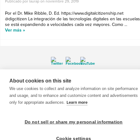
Publicado por laurap on
noviembre 29, 2019
Por el Dr. Mike Ribble, D. Ed. https://www.digitalcitizenship.net
@digcitizen La integración de las tecnologías digitales en las escuelas
se está expandiendo a velocidades cada vez mayores. Como ...
Ver más »
© 1999-2026 BrainPOP. Todos los derechos reservados.
About cookies on this site
We use cookies to collect and analyze information on site performance
and usage, and to enhance and customize content and advertisements
only for appropriate audiences.
Learn more
BrainPOP Maestros is proudly powered by
WordPress
. Built by
SlipFire Web Development
Do not sell or share my personal information
Cookie settings