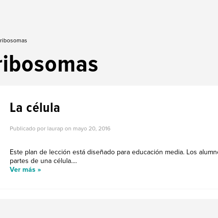
 ribosomas
ribosomas
La célula
Publicado por laurap on
mayo 20, 2016
Este plan de lección está diseñado para educación media. Los alumno
partes de una célula....
Ver más »