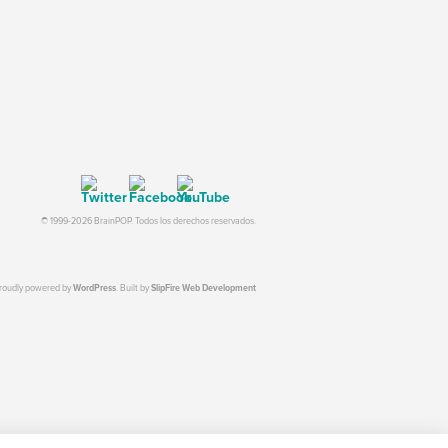
© 1999-2026 BrainPOP. Todos los derechos reservados.
proudly powered by
WordPress
. Built by
SlipFire Web Development