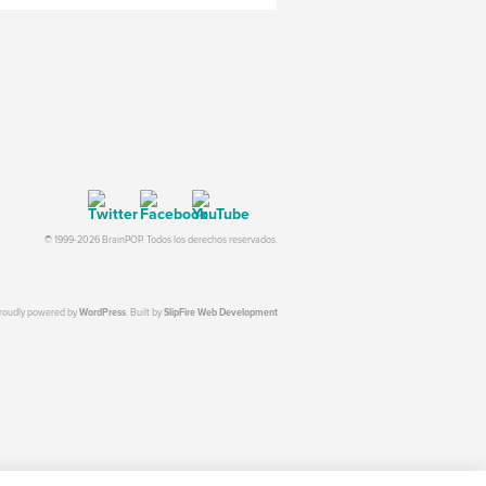
© 1999-2026 BrainPOP. Todos los derechos reservados.
proudly powered by
WordPress
. Built by
SlipFire Web Development