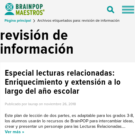
Tog
Toggle
nav
Search
Página principal
Archivos etiquetados para: revisión de información
revisión de
información
Especial lecturas relacionadas:
Enriquecimiento y extensión a lo
largo del año escolar
Publicado por laurap on
noviembre 26, 2018
Este plan de lección de dos partes, es adaptable para los grados 3-8,
los alumnos usarán lo recursos de BrainPOP para intercambiar ideas,
crear y presentar un personaje para las Lecturas Relacionadas....
Ver más »