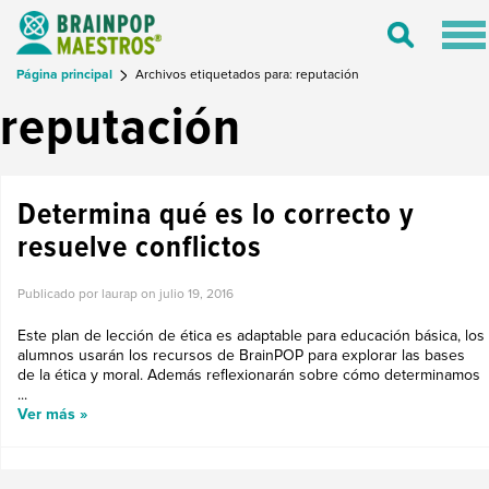
Tog
Toggle
nav
Search
Página principal
Archivos etiquetados para: reputación
reputación
Determina qué es lo correcto y
resuelve conflictos
Publicado por laurap on
julio 19, 2016
Este plan de lección de ética es adaptable para educación básica, los
alumnos usarán los recursos de BrainPOP para explorar las bases
de la ética y moral. Además reflexionarán sobre cómo determinamos
...
Ver más »