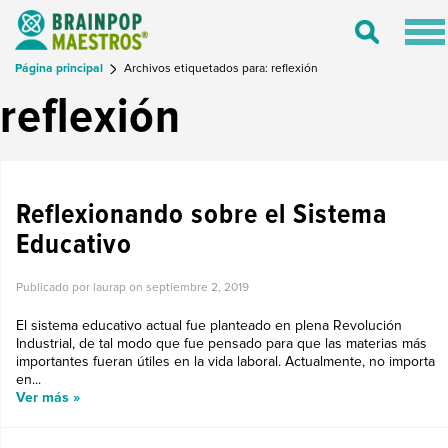
Tog
Toggle
nav
Search
Página principal
Archivos etiquetados para: reflexión
reflexión
REGRESO A CLASES
Reflexionando sobre el Sistema
Educativo
Publicado por laurap on
septiembre 2, 2019
El sistema educativo actual fue planteado en plena Revolución
Industrial, de tal modo que fue pensado para que las materias más
importantes fueran útiles en la vida laboral. Actualmente, no importa
en...
Ver más »