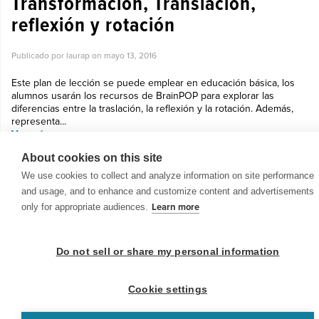
Transformación, Translación,
reflexión y rotación
Publicado por laurap on
mayo 13, 2016
Este plan de lección se puede emplear en educación básica, los
alumnos usarán los recursos de BrainPOP para explorar las
diferencias entre la traslación, la reflexión y la rotación. Además,
representa...
Ver más »
About cookies on this site
We use cookies to collect and analyze information on site performance
and usage, and to enhance and customize content and advertisements
only for appropriate audiences.
Learn more
© 1999-2026 BrainPOP. Todos los derechos reservados.
Do not sell or share my personal information
Cookie settings
BrainPOP Maestros is proudly powered by
WordPress
. Built by
SlipFire Web Development