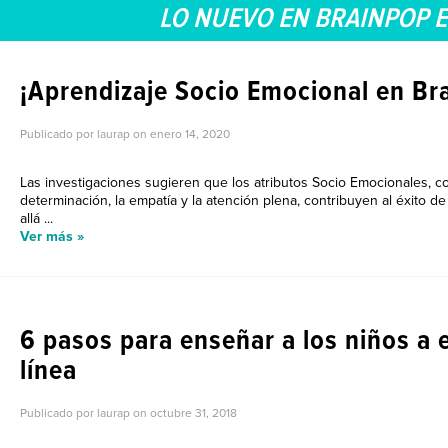
LO NUEVO EN BRAINPOP 
¡Aprendizaje Socio Emocional en Br
Publicado por laurap on
enero 14, 2020
Las investigaciones sugieren que los atributos Socio Emocionales, co
determinación, la empatía y la atención plena, contribuyen al éxito d
allá ...
Ver más »
NUEVO TALLER VIRT
6 pasos para enseñar a los niños a 
línea
Publicado por laurap on
octubre 31, 2018