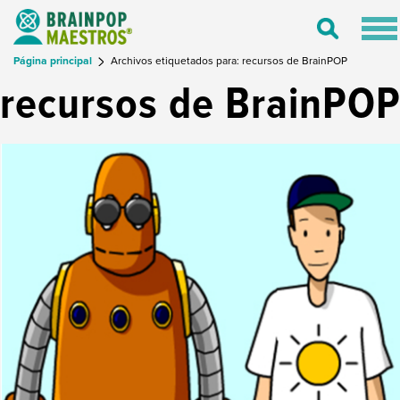
Tog
Toggle
nav
Search
Página principal
Archivos etiquetados para: recursos de BrainPOP
recursos de BrainPO