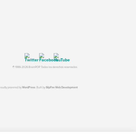
© 1999-2026 BrainPOP. Todos los derechos reservados.
proudly powered by
WordPress
. Built by
SlipFire Web Development