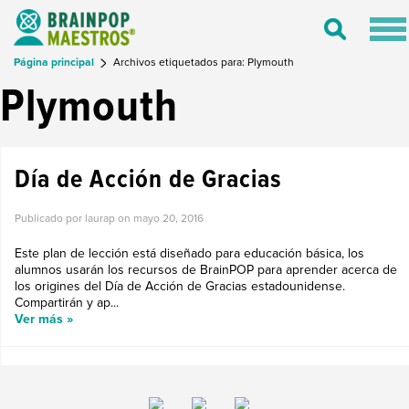
Tog
Toggle
nav
Search
Página principal
Archivos etiquetados para: Plymouth
Plymouth
Día de Acción de Gracias
Publicado por laurap on
mayo 20, 2016
Este plan de lección está diseñado para educación básica, los
alumnos usarán los recursos de BrainPOP para aprender acerca de
los origines del Día de Acción de Gracias estadounidense.
Compartirán y ap...
Ver más »