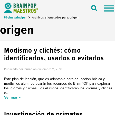
Tog
Toggle
nav
Search
Página principal
Archivos etiquetados para: origen
origen
Modismo y clichés: cómo
identificarlos, usarlos o evitarlos
Publicado por laurap on
diciembre 11, 2018
Este plan de lección, que es adaptable para educación básica y
media, los alumnos usarán los recursos de BrainPOP para explorar
los idiomas y clichés. Los alumnos identificarán los idiomas y clichés
e...
Ver más »
Investigación de primates