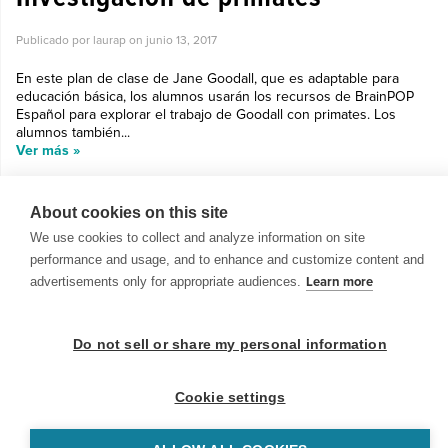
Publicado por laurap on
junio 13, 2017
En este plan de clase de Jane Goodall, que es adaptable para
educación básica, los alumnos usarán los recursos de BrainPOP
Español para explorar el trabajo de Goodall con primates. Los
alumnos también...
Ver más »
About cookies on this site
We use cookies to collect and analyze information on site
performance and usage, and to enhance and customize content and
advertisements only for appropriate audiences.
Learn more
© 1999-2026 BrainPOP. Todos los derechos reservados.
Do not sell or share my personal information
BrainPOP Maestros is proudly powered by
WordPress
. Built by
SlipFire Web Development
Cookie settings