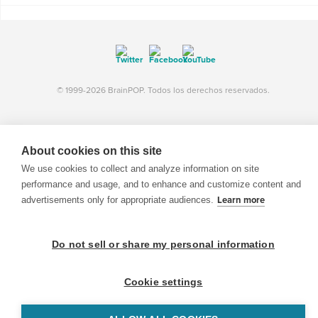
© 1999-2026 BrainPOP. Todos los derechos reservados.
About cookies on this site
BrainPOP Maestros is proudly powered by
WordPress
. Built by
SlipFire Web Development
We use cookies to collect and analyze information on site
performance and usage, and to enhance and customize content and
advertisements only for appropriate audiences.
Learn more
Do not sell or share my personal information
Cookie settings