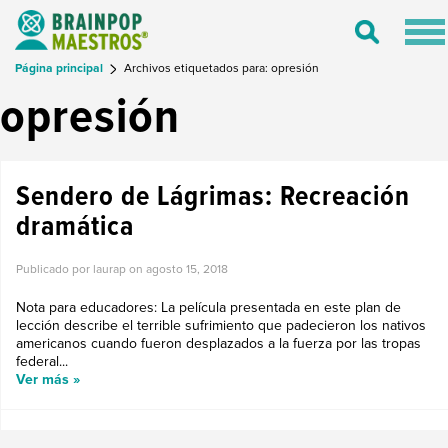
Tog
Toggle
nav
Search
Página principal
Archivos etiquetados para: opresión
opresión
Sendero de Lágrimas: Recreación
dramática
Publicado por laurap on
agosto 15, 2018
Nota para educadores: La película presentada en este plan de
lección describe el terrible sufrimiento que padecieron los nativos
americanos cuando fueron desplazados a la fuerza por las tropas
federal...
Ver más »