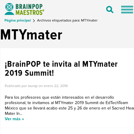
Tog
Toggle
nav
Search
Página principal
Archivos etiquetados para: MTYmater
MTYmater
¡NUEVO EVENTO!
¡BrainPOP te invita al MTYmater
2019 Summit!
Publicado por laurap on
enero 22, 2019
Para los profesores que están interesados en el desarrollo
profesional, te invitamos al MTYmater 2019 Summit de EdTechTeam
México que se llevará acabo este 25 y 26 de enero en el Sacred Hea
Mater In...
Ver más »