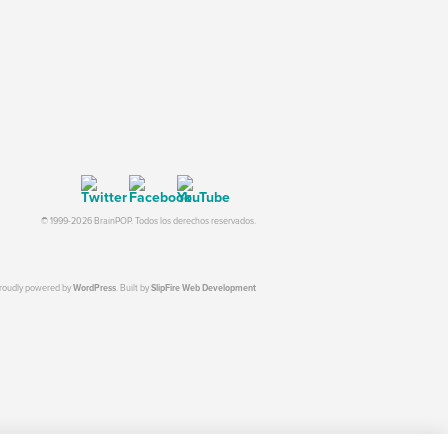
© 1999-2026 BrainPOP. Todos los derechos reservados.
proudly powered by
WordPress
. Built by
SlipFire Web Development