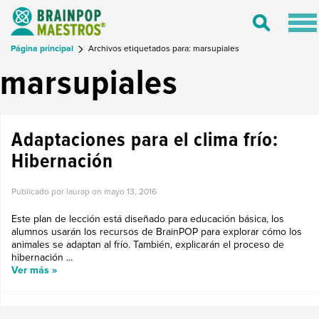
Tog
Toggle
nav
Search
Página principal
Archivos etiquetados para: marsupiales
marsupiales
Adaptaciones para el clima frío:
Hibernación
Publicado por laurap on
mayo 13, 2016
Este plan de lección está diseñado para educación básica, los
alumnos usarán los recursos de BrainPOP para explorar cómo los
animales se adaptan al frío. También, explicarán el proceso de
hibernación ...
Ver más »