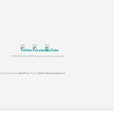
© 1999-2026 BrainPOP. Todos los derechos reservados.
proudly powered by
WordPress
. Built by
SlipFire Web Development