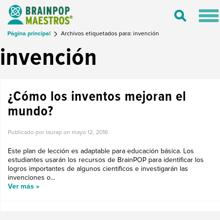
Tog
Toggle
nav
Search
Página principal
Archivos etiquetados para: invención
invención
¿Cómo los inventos mejoran el
mundo?
Publicado por laurap on
mayo 12, 2016
Este plan de lección es adaptable para educación básica. Los
estudiantes usarán los recursos de BrainPOP para identificar los
logros importantes de algunos científicos e investigarán las
invenciones o...
Ver más »