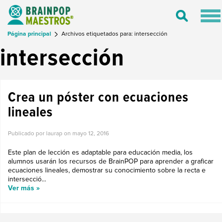
Tog
Toggle
nav
Search
Página principal
Archivos etiquetados para: intersección
intersección
Crea un póster con ecuaciones
lineales
Publicado por laurap on
mayo 12, 2016
Este plan de lección es adaptable para educación media, los
alumnos usarán los recursos de BrainPOP para aprender a graficar
ecuaciones lineales, demostrar su conocimiento sobre la recta e
intersecció...
Ver más »